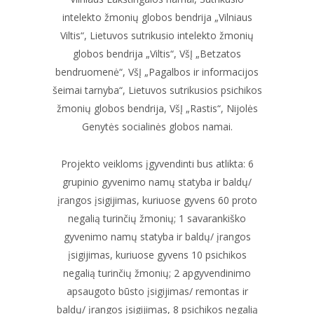
intelekto žmonių globos bendrija „Vilniaus
Viltis“, Lietuvos sutrikusio intelekto žmonių
globos bendrija „Viltis“, VšĮ „Betzatos
bendruomenė“, VšĮ „Pagalbos ir informacijos
šeimai tarnyba“, Lietuvos sutrikusios psichikos
žmonių globos bendrija, VšĮ „Rastis“, Nijolės
Genytės socialinės globos namai.
Projekto veikloms įgyvendinti bus atlikta: 6
grupinio gyvenimo namų statyba ir baldų/
įrangos įsigijimas, kuriuose gyvens 60 proto
negalią turinčių žmonių; 1 savarankiško
gyvenimo namų statyba ir baldų/ įrangos
įsigijimas, kuriuose gyvens 10 psichikos
negalią turinčių žmonių; 2 apgyvendinimo
apsaugoto būsto įsigijimas/ remontas ir
baldų/ įrangos įsigijimas, 8 psichikos negalią