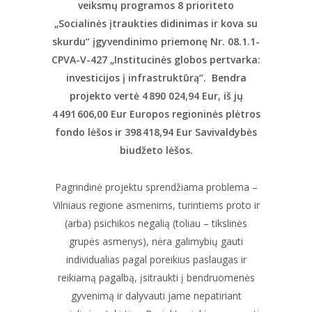
veiksmų programos 8 prioriteto
„Socialinės įtraukties didinimas ir kova su
skurdu“ įgyvendinimo priemonę Nr. 08.1.1-
CPVA-V-427 „Institucinės globos pertvarka:
investicijos į infrastruktūrą“.
Bendra
projekto vertė 4
890 024,94 Eur, iš jų
4
491
606,00 Eur Europos regioninės plėtros
fondo lėšos ir 398
418,94 Eur Savivaldybės
biudžeto lėšos.
Pagrindinė projektu sprendžiama problema –
Vilniaus regione asmenims, turintiems proto ir
(arba) psichikos negalią (toliau – tikslinės
grupės asmenys), nėra galimybių gauti
individualias pagal poreikius paslaugas ir
reikiamą pagalbą, įsitraukti į bendruomenės
gyvenimą ir dalyvauti jame nepatiriant