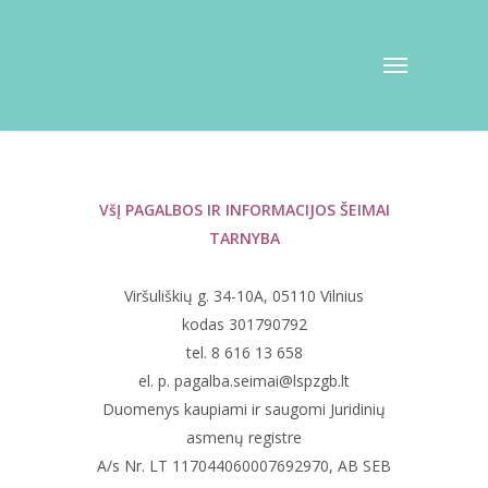
VšĮ PAGALBOS IR INFORMACIJOS ŠEIMAI
TARNYBA
Viršuliškių g. 34-10A, 05110 Vilnius
kodas 301790792
tel. 8 616 13 658
el. p. pagalba.seimai@lspzgb.lt
Duomenys kaupiami ir saugomi Juridinių
asmenų registre
A/s Nr. LT 117044060007692970, AB SEB