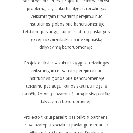
socialinės atskirties. Projektu siekiama spręsti
problemą, t. y. sukurti sąlygas, reikalingas
veiksmingam ir tvariam perėjimui nuo
institucinės globos prie bendruomenėje
teikiamų paslaugų, kurios skatintų paslaugos
gavėjų savarankiškumą ir visapusišką
dalyvavimą bendruomenėje.
Projekto tikslas – sukurti sąlygas, reikalingas
veiksmingam ir tvariam perėjimui nuo
institucinės globos prie bendruomenėje
teikiamų paslaugų, kurios skatintų negalią
turinčių žmonių savarankiškumą ir visapusišką
dalyvavimą bendruomenėje.
Projekto tikslui pasiekti pasitelkti 9 partneriai:
BĮ Valakampių socialinių paslaugų namai, BĮ
Vilniaus Lakštingalos namai, Sutrikusio