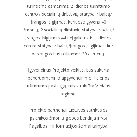
turintiems asmenims; 2 dienos užimtumo
centro / socialinių dirbtuvių statyba ir baldų/
įrangos įsigijimas, kuriuose gyvens 40
žmonių; 2 socialinių dirbtuvių statyba ir baldų/
įrangos įsigijimas 44 neįgaliems ir 1 dienos
centro statyba ir baldų/įrangos įsigijimas, kur
paslaugos bus teikiamos 20 asmenų.
Įgyvendinus Projekto veiklas, bus sukurta
bendruomeninio apgyvendinimo ir dienos
užimtumo paslaugų infrastruktūra Vilniaus
regione.
Projekto partneriai: Lietuvos sutrikusios
psichikos žmonių globos bendrija ir VŠĮ
Pagalbos ir informacijos šeimai tarnyba.