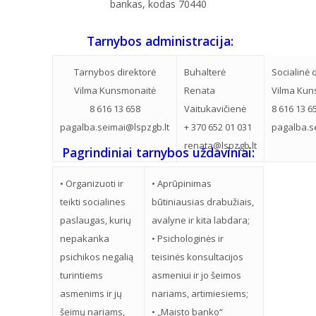
bankas, kodas 70440
Tarnybos administracija:
Tarnybos direktorė
Buhalterė
Socialinė 
Vilma Kunsmonaitė
Renata
Vilma Kun
8 616 13 658
Vaitukavičienė
8 616 13 6
pagalba.seimai@lspzgb.lt
+ 370 652 01 031
pagalba.s
renata@lspzgb.lt
Pagrindiniai tarnybos uždaviniai:
• Organizuoti ir
• Aprūpinimas
teikti socialines
būtiniausias drabužiais,
paslaugas, kurių
avalyne ir kita labdara;
nepakanka
• Psichologinės ir
psichikos negalią
teisinės konsultacijos
turintiems
asmeniui ir jo šeimos
asmenims ir jų
nariams, artimiesiems;
šeimų nariams,
• „Maisto banko“