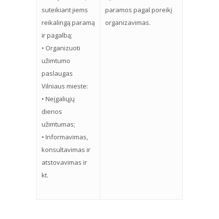
suteikiant jiems
paramos pagal poreikį
reikalingą paramą
organizavimas.
ir pagalbą;
• Organizuoti
užimtumo
paslaugas
Vilniaus mieste:
• Neįgaliųjų
dienos
užimtumas;
• Informavimas,
konsultavimas ir
atstovavimas ir
kt.